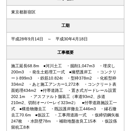
東京都新宿区
工期
平成28年9月14日 ～ 平成30年4月18日
工事概要
施工延長68.8m ●河川土工 ・掘削1,047m3 ・埋戻し
200m3 ・発生土処理工一式 ●擁壁護岸工 ・コンクリ
ート899m3 ・鉄筋10.824t ・型枠378m2 ・化粧型枠
334m2 ・あと施工アンカー1,272本 ・コンクリート表
面処理434m2 ●付帯道路工 ・置き式ガードレール設置
202.1m ・アスファルト舗装工（車道93m2、歩道
210m2、切削オーバーレイ323m2） ●付帯道路施設工一
式 ●構造物撤去工 ・既設護岸撤去工446m3 ・縁石撤
去工70.6m ●仮設工 ・工事用道路一式 ・仮締切鋼矢板
247枚 ・水防壁78m ・補助地盤改良工15本 ・仮設係
留杭工8本