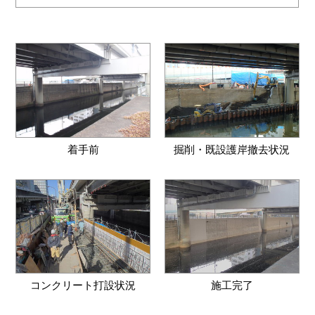
着手前
掘削・既設護岸撤去状況
コンクリート打設状況
施工完了