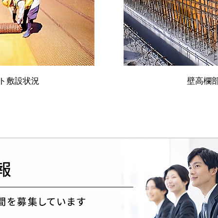
ート敷設状況
壁高欄