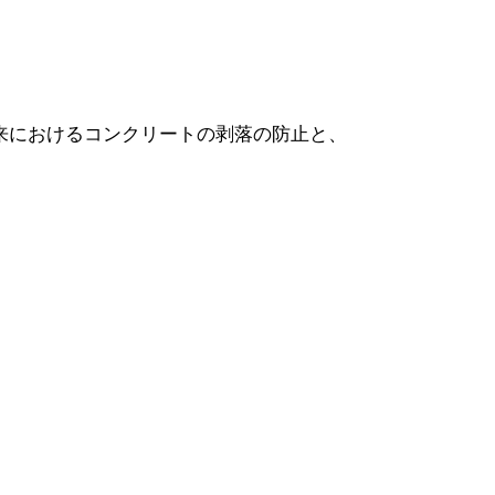
来におけるコンクリートの剥落の防止と、
。